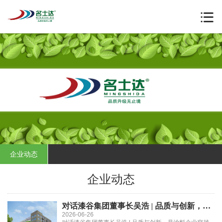
企业动态
企业动态
对话漆谷集团董事长吴浩 | 品质与创新，是涂料企业穿越周期的硬实力
2026-06-26