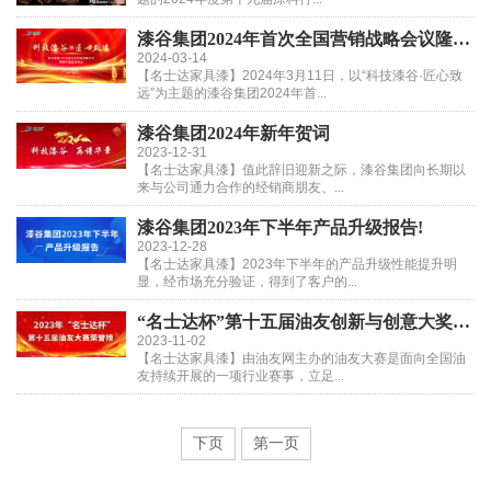
漆谷集团2024年首次全国营销战略会议隆重召开
2024-03-14
【名士达家具漆】2024年3月11日，以“科技漆谷·匠心致
远”为主题的漆谷集团2024年首...
漆谷集团2024年新年贺词
2023-12-31
【名士达家具漆】值此辞旧迎新之际，漆谷集团向长期以
来与公司通力合作的经销商朋友、...
漆谷集团2023年下半年产品升级报告!
2023-12-28
【名士达家具漆】2023年下半年的产品升级性能提升明
显，经市场充分验证，得到了客户的...
“名士达杯”第十五届油友创新与创意大奖赛荣誉榜
2023-11-02
【名士达家具漆】由油友网主办的油友大赛是面向全国油
友持续开展的一项行业赛事，立足...
下页
第一页