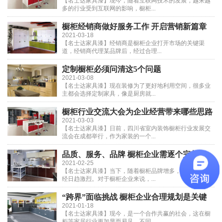
【名士达家具漆】现今，随着互联网技术的发展，越来越
多的行业受到互联网的影响，橱柜...
橱柜经销商做好服务工作 开启营销新篇章
2021-03-18
【名士达家具漆】经销商是橱柜企业打开市场的关键渠
道，经销商代理某品牌后，经过合理...
定制橱柜必须问清这5个问题
2021-03-08
【名士达家具漆】现在装修为了更好地利用空间，很多业
主都会选择定制家具，像是厨房就...
橱柜行业交流大会为企业经营带来哪些思路
2021-03-03
【名士达家具漆】日前，四川省室内装饰橱柜行业发展交
流会在成都举行，作为家装的一个...
品质、服务、品牌 橱柜企业需逐个完善
2021-02-25
【名士达家具漆】当下，随着橱柜品牌增多，市场竞争已
经日趋激烈。对于橱柜企业来说，...
“跨界”面临挑战 橱柜企业合理规划是关键
2021-01-18
【名士达家具漆】现今，是一个合作共赢的社会，这在橱
柜等家居行业更加显而易见。不同...